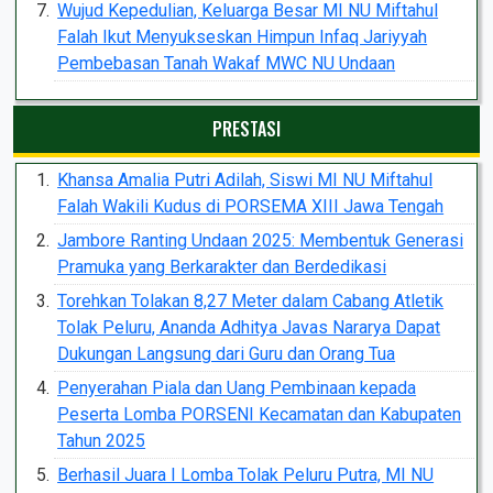
Wujud Kepedulian, Keluarga Besar MI NU Miftahul
Falah Ikut Menyukseskan Himpun Infaq Jariyyah
Pembebasan Tanah Wakaf MWC NU Undaan
PRESTASI
Khansa Amalia Putri Adilah, Siswi MI NU Miftahul
Falah Wakili Kudus di PORSEMA XIII Jawa Tengah
Jambore Ranting Undaan 2025: Membentuk Generasi
Pramuka yang Berkarakter dan Berdedikasi
Torehkan Tolakan 8,27 Meter dalam Cabang Atletik
Tolak Peluru, Ananda Adhitya Javas Nararya Dapat
Dukungan Langsung dari Guru dan Orang Tua
Penyerahan Piala dan Uang Pembinaan kepada
Peserta Lomba PORSENI Kecamatan dan Kabupaten
Tahun 2025
Berhasil Juara I Lomba Tolak Peluru Putra, MI NU