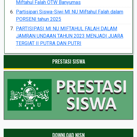
Miftahul Falah OTW Banyumas
Partisipari Siswa-Siwi MI NU Miftahul Falah dalam
PORSENI tahun 2025
PARTISIPASI MI NU MIFTAHUL FALAH DALAM
JAMRAN UNDAAN TAHUN 2023 MENJADI JUARA
TERGIAT II PUTRA DAN PUTRI
PRESTASI SISWA
DOWNLOAD NISN