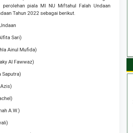
l perolehan piala MI NU Miftahul Falah Undaan
aan Tahun 2022 sebagai berikut.
 Undaan
fita Sari)
hla Ainul Mufida)
zaky Al Fawwaz)
a Saputra)
 Azis)
achel)
ihah A.W.)
ali)