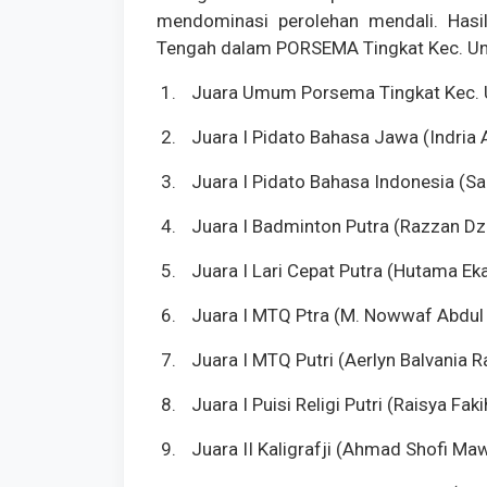
mendominasi perolehan mendali. Hasi
Tengah dalam PORSEMA Tingkat Kec. Und
1.
Juara Umum Porsema Tingkat Kec.
2.
Juara I Pidato Bahasa Jawa (Indria Al
3.
Juara I Pidato Bahasa Indonesia (Sa
4.
Juara I Badminton Putra (Razzan D
5.
Juara I Lari Cepat Putra (Hutama Ek
6.
Juara I MTQ Ptra (M. Nowwaf Abdul
7.
Juara I MTQ Putri (Aerlyn Balvania R
8.
Juara I Puisi Religi Putri (Raisya Fak
9.
Juara II Kaligrafji (Ahmad Shofi Maw