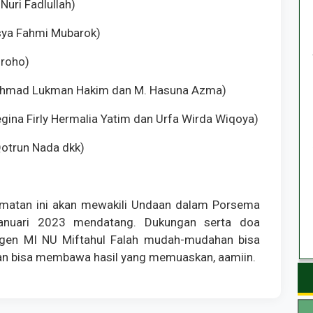
Nuri Fadlullah)
ssya Fahmi Mubarok)
groho)
 (Ahmad Lukman Hakim dan M. Hasuna Azma)
Regina Firly Hermalia Yatim dan Urfa Wirda Wiqoya)
Qotrun Nada dkk)
ecamatan ini akan mewakili Undaan dalam Porsema
Januari 2023 mendatang. Dukungan serta doa
ingen MI NU Miftahul Falah mudah-mudahan bisa
an bisa membawa hasil yang memuaskan, aamiin.