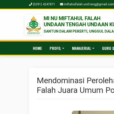
(0291) 4247871
miftahulfalah.und.teng@gmail.com
MI NU MIFTAHUL FALAH
UNDAAN TENGAH UNDAAN K
SANTUN DALAM PEKERTI, UNGGUL DALAM
HOME
PROFIL
MANAJERIAL
GURU &
Mendominasi Peroleha
Falah Juara Umum P