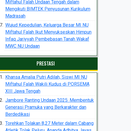
Miftahul Falah Undaan Tengah dalam
Mengikuti BIMTEK Penyusunan Kurikulum
Madrasah
Wujud Kepedulian, Keluarga Besar MI NU
Miftahul Falah Ikut Menyukseskan Himpun
Infaq Jariyyah Pembebasan Tanah Wakaf
MWC NU Undaan
PRESTASI
Khansa Amalia Putri Adilah, Siswi MI NU
Miftahul Falah Wakili Kudus di PORSEMA
XIII Jawa Tengah
Jambore Ranting Undaan 2025: Membentuk
Generasi Pramuka yang Berkarakter dan
Berdedikasi
Torehkan Tolakan 8,27 Meter dalam Cabang
Atletik Tolak Peluru, Ananda Adhitya Javas