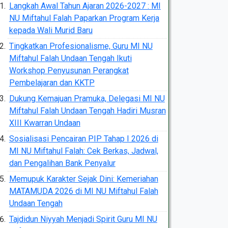
Langkah Awal Tahun Ajaran 2026-2027 : MI
NU Miftahul Falah Paparkan Program Kerja
kepada Wali Murid Baru
Tingkatkan Profesionalisme, Guru MI NU
Miftahul Falah Undaan Tengah Ikuti
Workshop Penyusunan Perangkat
Pembelajaran dan KKTP
Dukung Kemajuan Pramuka, Delegasi MI NU
Miftahul Falah Undaan Tengah Hadiri Musran
XIII Kwarran Undaan
Sosialisasi Pencairan PIP Tahap I 2026 di
MI NU Miftahul Falah: Cek Berkas, Jadwal,
dan Pengalihan Bank Penyalur
Memupuk Karakter Sejak Dini: Kemeriahan
MATAMUDA 2026 di MI NU Miftahul Falah
Undaan Tengah
Tajdidun Niyyah Menjadi Spirit Guru MI NU