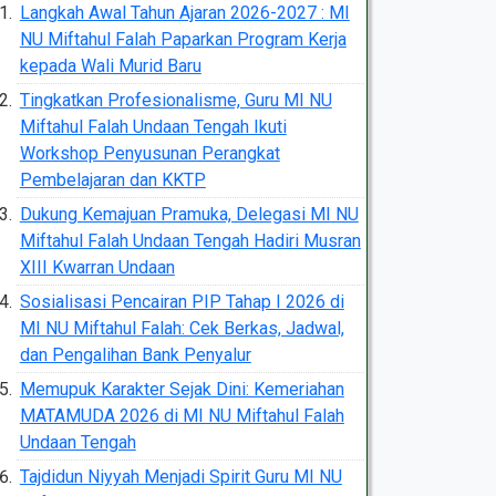
Langkah Awal Tahun Ajaran 2026-2027 : MI
NU Miftahul Falah Paparkan Program Kerja
kepada Wali Murid Baru
Tingkatkan Profesionalisme, Guru MI NU
Miftahul Falah Undaan Tengah Ikuti
Workshop Penyusunan Perangkat
Pembelajaran dan KKTP
Dukung Kemajuan Pramuka, Delegasi MI NU
Miftahul Falah Undaan Tengah Hadiri Musran
XIII Kwarran Undaan
Sosialisasi Pencairan PIP Tahap I 2026 di
MI NU Miftahul Falah: Cek Berkas, Jadwal,
dan Pengalihan Bank Penyalur
Memupuk Karakter Sejak Dini: Kemeriahan
MATAMUDA 2026 di MI NU Miftahul Falah
Undaan Tengah
Tajdidun Niyyah Menjadi Spirit Guru MI NU