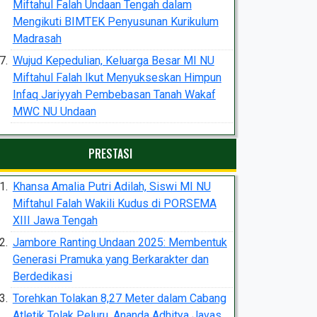
Miftahul Falah Undaan Tengah dalam
Mengikuti BIMTEK Penyusunan Kurikulum
Madrasah
Wujud Kepedulian, Keluarga Besar MI NU
Miftahul Falah Ikut Menyukseskan Himpun
Infaq Jariyyah Pembebasan Tanah Wakaf
MWC NU Undaan
PRESTASI
Khansa Amalia Putri Adilah, Siswi MI NU
Miftahul Falah Wakili Kudus di PORSEMA
XIII Jawa Tengah
Jambore Ranting Undaan 2025: Membentuk
Generasi Pramuka yang Berkarakter dan
Berdedikasi
Torehkan Tolakan 8,27 Meter dalam Cabang
Atletik Tolak Peluru, Ananda Adhitya Javas