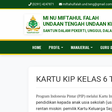
(0291) 4247871
miftahulfalah.und.teng@gmail.com
MI NU MIFTAHUL FALAH
UNDAAN TENGAH UNDAAN K
SANTUN DALAM PEKERTI, UNGGUL DALAM
HOME
PROFIL
MANAJERIAL
GURU &
KARTU KIP KELAS 6
Program Indonesia Pintar (PIP) melalui Kartu In
pendidikan kepada anak usia sekolah (usi
rentan miskin: pemilik Kartu Keluarga S