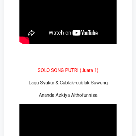
SOLO SONG PUTRI (Juara 1)
Lagu Syukur & Cublak-cublak Suweng
Ananda Azkiya Althofunnisa