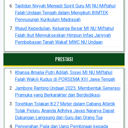
Tajdidun Niyyah Menjadi Spirit Guru MI NU Miftahul
Falah Undaan Tengah dalam Mengikuti BIMTEK
Penyusunan Kurikulum Madrasah
Wujud Kepedulian, Keluarga Besar MI NU Miftahul
Falah Ikut Menyukseskan Himpun Infaq Jariyyah
Pembebasan Tanah Wakaf MWC NU Undaan
PRESTASI
Khansa Amalia Putri Adilah, Siswi MI NU Miftahul
Falah Wakili Kudus di PORSEMA XIII Jawa Tengah
Jambore Ranting Undaan 2025: Membentuk Generasi
Pramuka yang Berkarakter dan Berdedikasi
Torehkan Tolakan 8,27 Meter dalam Cabang Atletik
Tolak Peluru, Ananda Adhitya Javas Nararya Dapat
Dukungan Langsung dari Guru dan Orang Tua
Penyerahan Piala dan Uang Pembinaan kepada