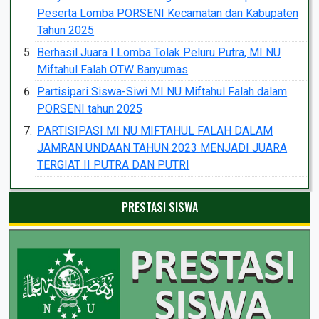
Peserta Lomba PORSENI Kecamatan dan Kabupaten
Tahun 2025
Berhasil Juara I Lomba Tolak Peluru Putra, MI NU
Miftahul Falah OTW Banyumas
Partisipari Siswa-Siwi MI NU Miftahul Falah dalam
PORSENI tahun 2025
PARTISIPASI MI NU MIFTAHUL FALAH DALAM
JAMRAN UNDAAN TAHUN 2023 MENJADI JUARA
TERGIAT II PUTRA DAN PUTRI
PRESTASI SISWA