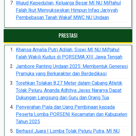
Wujud Kepedulian, Keluarga Besar MI NU Miftahul
Falah Ikut Menyukseskan Himpun Infaq Jariyyah
Pembebasan Tanah Wakaf MWC NU Undaan
PRESTASI
Khansa Amalia Putri Adilah, Siswi MI NU Miftahul
Falah Wakili Kudus di PORSEMA XIII Jawa Tengah
Jambore Ranting Undaan 2025: Membentuk Generasi
Pramuka yang Berkarakter dan Berdedikasi
Torehkan Tolakan 8,27 Meter dalam Cabang Atletik
Tolak Peluru, Ananda Adhitya Javas Nararya Dapat
Dukungan Langsung dari Guru dan Orang Tua
Penyerahan Piala dan Uang Pembinaan kepada
Peserta Lomba PORSENI Kecamatan dan Kabupaten
Tahun 2025
Berhasil Juara I Lomba Tolak Peluru Putra, MI NU