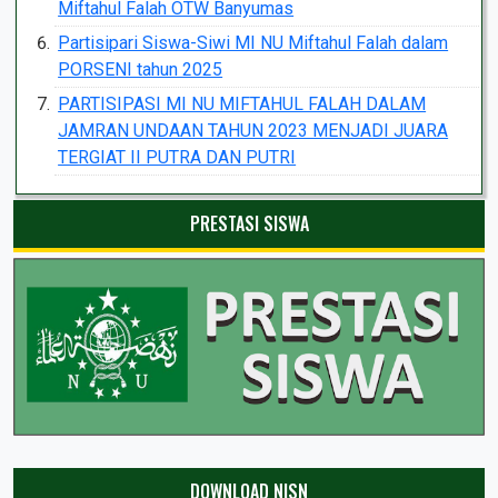
Miftahul Falah OTW Banyumas
Partisipari Siswa-Siwi MI NU Miftahul Falah dalam
PORSENI tahun 2025
PARTISIPASI MI NU MIFTAHUL FALAH DALAM
JAMRAN UNDAAN TAHUN 2023 MENJADI JUARA
TERGIAT II PUTRA DAN PUTRI
PRESTASI SISWA
DOWNLOAD NISN