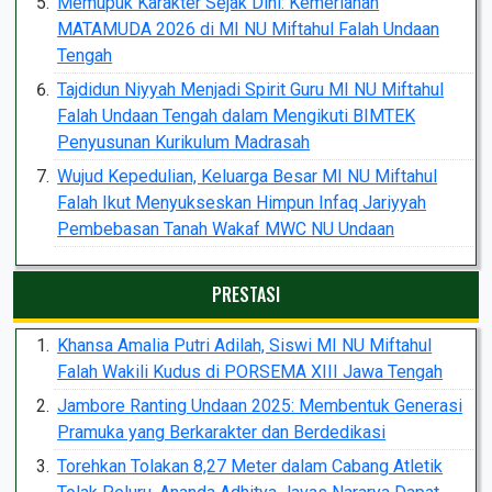
Memupuk Karakter Sejak Dini: Kemeriahan
MATAMUDA 2026 di MI NU Miftahul Falah Undaan
Tengah
Tajdidun Niyyah Menjadi Spirit Guru MI NU Miftahul
Falah Undaan Tengah dalam Mengikuti BIMTEK
Penyusunan Kurikulum Madrasah
Wujud Kepedulian, Keluarga Besar MI NU Miftahul
Falah Ikut Menyukseskan Himpun Infaq Jariyyah
Pembebasan Tanah Wakaf MWC NU Undaan
PRESTASI
Khansa Amalia Putri Adilah, Siswi MI NU Miftahul
Falah Wakili Kudus di PORSEMA XIII Jawa Tengah
Jambore Ranting Undaan 2025: Membentuk Generasi
Pramuka yang Berkarakter dan Berdedikasi
Torehkan Tolakan 8,27 Meter dalam Cabang Atletik