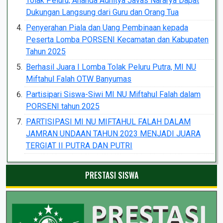
Tolak Peluru, Ananda Adhitya Javas Nararya Dapat
Dukungan Langsung dari Guru dan Orang Tua
Penyerahan Piala dan Uang Pembinaan kepada
Peserta Lomba PORSENI Kecamatan dan Kabupaten
Tahun 2025
Berhasil Juara I Lomba Tolak Peluru Putra, MI NU
Miftahul Falah OTW Banyumas
Partisipari Siswa-Siwi MI NU Miftahul Falah dalam
PORSENI tahun 2025
PARTISIPASI MI NU MIFTAHUL FALAH DALAM
JAMRAN UNDAAN TAHUN 2023 MENJADI JUARA
TERGIAT II PUTRA DAN PUTRI
PRESTASI SISWA