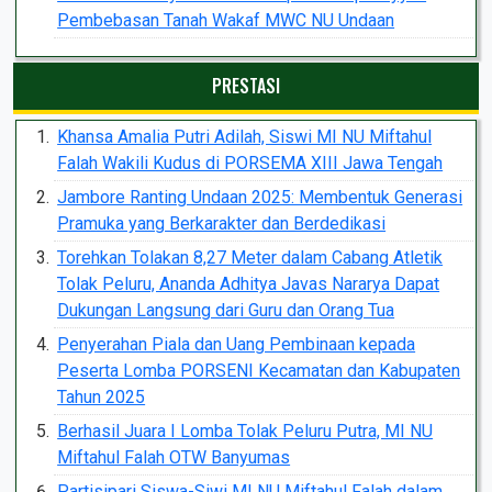
Pembebasan Tanah Wakaf MWC NU Undaan
PRESTASI
Khansa Amalia Putri Adilah, Siswi MI NU Miftahul
Falah Wakili Kudus di PORSEMA XIII Jawa Tengah
Jambore Ranting Undaan 2025: Membentuk Generasi
Pramuka yang Berkarakter dan Berdedikasi
Torehkan Tolakan 8,27 Meter dalam Cabang Atletik
Tolak Peluru, Ananda Adhitya Javas Nararya Dapat
Dukungan Langsung dari Guru dan Orang Tua
Penyerahan Piala dan Uang Pembinaan kepada
Peserta Lomba PORSENI Kecamatan dan Kabupaten
Tahun 2025
Berhasil Juara I Lomba Tolak Peluru Putra, MI NU
Miftahul Falah OTW Banyumas
Partisipari Siswa-Siwi MI NU Miftahul Falah dalam