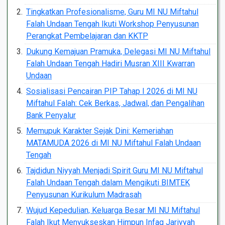
Tingkatkan Profesionalisme, Guru MI NU Miftahul
Falah Undaan Tengah Ikuti Workshop Penyusunan
Perangkat Pembelajaran dan KKTP
Dukung Kemajuan Pramuka, Delegasi MI NU Miftahul
Falah Undaan Tengah Hadiri Musran XIII Kwarran
Undaan
Sosialisasi Pencairan PIP Tahap I 2026 di MI NU
Miftahul Falah: Cek Berkas, Jadwal, dan Pengalihan
Bank Penyalur
Memupuk Karakter Sejak Dini: Kemeriahan
MATAMUDA 2026 di MI NU Miftahul Falah Undaan
Tengah
Tajdidun Niyyah Menjadi Spirit Guru MI NU Miftahul
Falah Undaan Tengah dalam Mengikuti BIMTEK
Penyusunan Kurikulum Madrasah
Wujud Kepedulian, Keluarga Besar MI NU Miftahul
Falah Ikut Menyukseskan Himpun Infaq Jariyyah